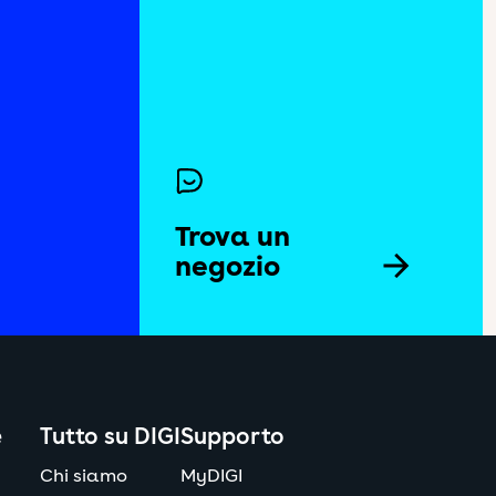
i per creare un profilo degli
 la politica sui cookie
tica sui cookie
 la politica sui cookie
Trova un
negozio
 la politica sui cookie
Vedi la politica sui cookie
 la politica sui cookie
 la politica sui cookie
e
Tutto su DIGI
Supporto
Chi siamo
MyDIGI