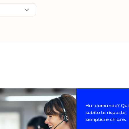
di seguito non desideri utilizzare per i tuoi s
essari
no a garantire la tua normale navigazione sul web e a migliorare i
enza le quali non sarebbe possibile utilizzare appieno il sito.
Dominio
Pol
o di analizzare i dati di traffico al fine di poter contabilizzare l
digi.it
Ved
Hai domande? Qui 
subito le risposte,
semplici e chiare.
Dominio
Poli