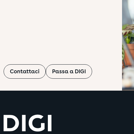
Cookie di social med
Questi cookie vengono 
Google
interessi dell'utente e
Dettagli
Compagnia
Non accetto nessun c
Facebook Pixelco
Salva le impostazioni
Contattaci
Passa a DIGI
Google AdWords
Youtube
LinkedIn