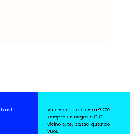
copi.
l servizio a te reso, permettendo
itica sulla privacy
e visite e migliorare le prestazioni
i l'informativa sulla privacy
trovi
Vuoi venirci a trovare? C’è
sempre un negozio DIGI
vicino a te, passa quando
vuoi.
tica sui cookie