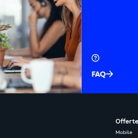
ia
trasmessi dai nostri collaboratori pubblicitari. Vengono utilizzat
google.com
Vedi
 mostrare annunci d'interesse per utente su altri siti web.
Dominio
Poli
ookie non necessario
de
facebook.com
Vedi
FAQ
ads.google.com
Vedi
youtube.com
Vedi
linkedin.com
Vedi
Offert
Mobile