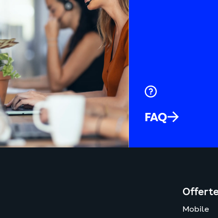
ia
trasmessi dai nostri collaboratori pubblicitari. Vengono utilizzat
google.com
Vedi
 mostrare annunci d'interesse per utente su altri siti web.
Dominio
Poli
ookie non necessario
de
facebook.com
Vedi
FAQ
ads.google.com
Vedi
youtube.com
Vedi
linkedin.com
Vedi
Offert
Mobile