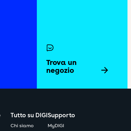
i per creare un profilo degli
 la politica sui cookie
tica sui cookie
 la politica sui cookie
Trova un
negozio
 la politica sui cookie
Vedi la politica sui cookie
 la politica sui cookie
 la politica sui cookie
e
Tutto su DIGI
Supporto
Chi siamo
MyDIGI