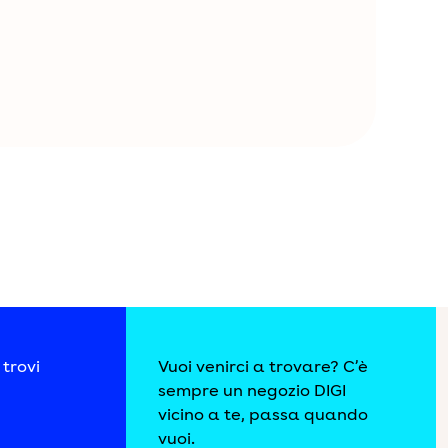
copi.
l servizio a te reso, permettendo
itica sulla privacy
e visite e migliorare le prestazioni
i l'informativa sulla privacy
trovi
Vuoi venirci a trovare? C’è
sempre un negozio DIGI
vicino a te, passa quando
vuoi.
tica sui cookie