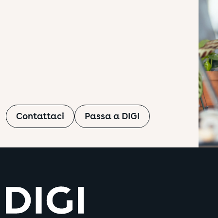
Cookie di social med
Questi cookie vengono 
Google
interessi dell'utente e
Dettagli
Compagnia
Non accetto nessun c
Facebook Pixelco
Salva le impostazioni
Contattaci
Passa a DIGI
Google AdWords
Youtube
LinkedIn