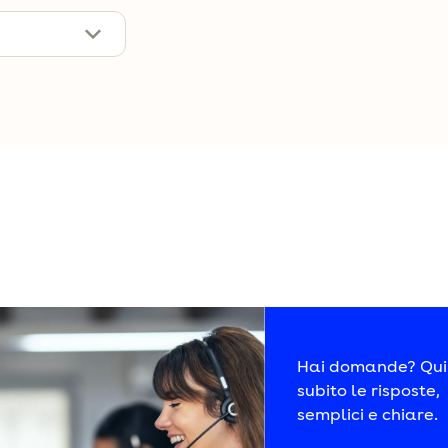
di seguito non desideri utilizzare per i tuoi s
essari
no a garantire la tua normale navigazione sul web e a migliorare i
enza le quali non sarebbe possibile utilizzare appieno il sito.
Dominio
Pol
o di analizzare i dati di traffico al fine di poter contabilizzare l
digi.it
Ved
Hai domande? Qui 
subito le risposte,
semplici e chiare.
Dominio
Poli